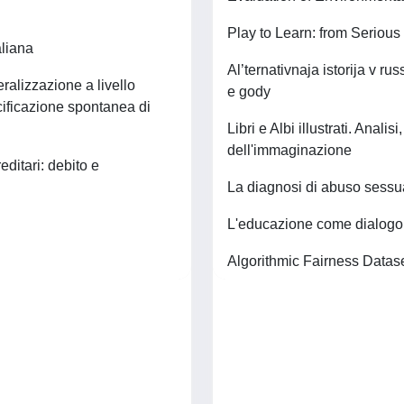
Play to Learn: from Seriou
liana
Al’ternativnaja istorija v r
ralizzazione a livello
e gody
cificazione spontanea di
Libri e Albi illustrati. Anal
dell'immaginazione
editari: debito e
La diagnosi di abuso sessua
L'educazione come dialogo. 
Algorithmic Fairness Datase