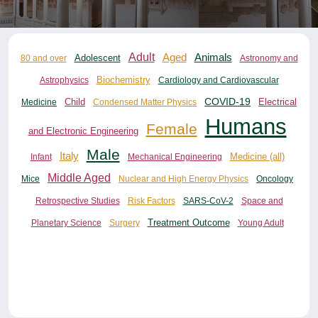
Adult
Aged
Animals
80 and over
Adolescent
Astronomy and
Biochemistry
Astrophysics
Cardiology and Cardiovascular
COVID-19
Child
Electrical
Medicine
Condensed Matter Physics
Humans
Female
and Electronic Engineering
Male
Italy
Medicine (all)
Infant
Mechanical Engineering
Middle Aged
Mice
Nuclear and High Energy Physics
Oncology
Retrospective Studies
Risk Factors
SARS-CoV-2
Space and
Planetary Science
Surgery
Treatment Outcome
Young Adult