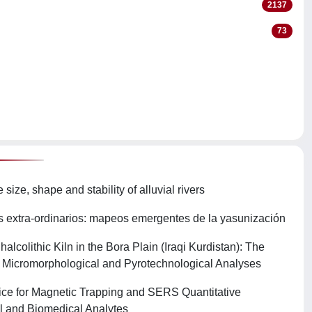
2137
73
size, shape and stability of alluvial rivers
ios extra-ordinarios: mapeos emergentes de la yasunización
alcolithic Kiln in the Bora Plain (Iraqi Kurdistan): The
 Micromorphological and Pyrotechnological Analyses
vice for Magnetic Trapping and SERS Quantitative
l and Biomedical Analytes