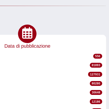
Data di pubblicazione
556
81893
127931
80280
30648
12186