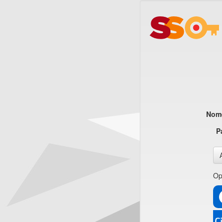
Nome
P
Op
CI