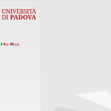
ita
eng