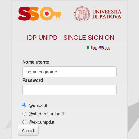
IDP UNIPD - SINGLE SIGN ON
ita
eng
Nome utente
Password
@unipd.it
@studenti.unipd.it
@ext.unipd.it
Accedi