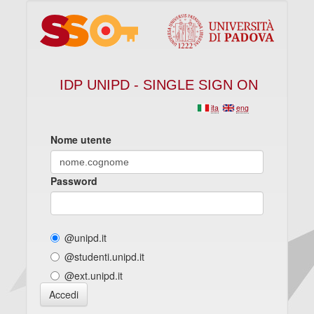
IDP UNIPD - SINGLE SIGN ON
ita
eng
Nome utente
Password
@unipd.it
@studenti.unipd.it
@ext.unipd.it
Accedi