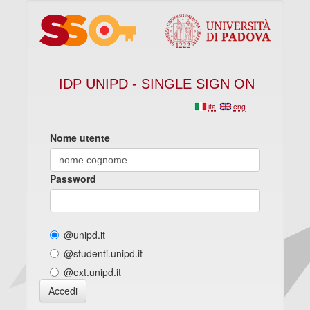
IDP UNIPD - SINGLE SIGN ON
ita
eng
Nome utente
Password
@unipd.it
@studenti.unipd.it
@ext.unipd.it
Accedi