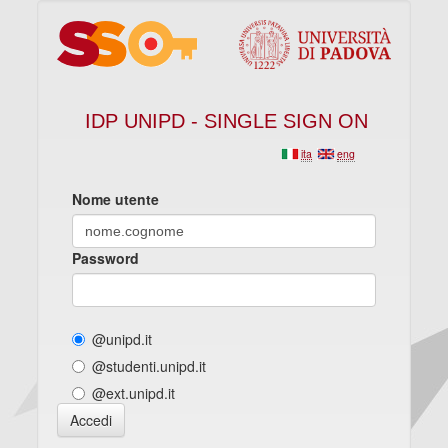
IDP UNIPD - SINGLE SIGN ON
ita
eng
Nome utente
Password
@unipd.it
@studenti.unipd.it
@ext.unipd.it
Accedi