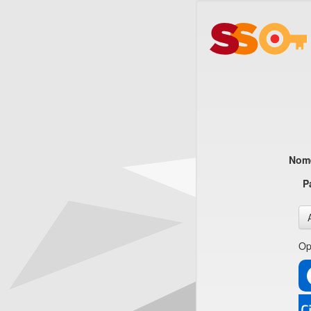
Nome
P
Op
CI