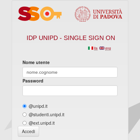
IDP UNIPD - SINGLE SIGN ON
ita
eng
Nome utente
Password
@unipd.it
@studenti.unipd.it
@ext.unipd.it
Accedi