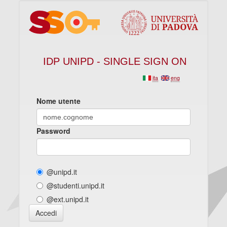
IDP UNIPD - SINGLE SIGN ON
ita
eng
Nome utente
Password
@unipd.it
@studenti.unipd.it
@ext.unipd.it
Accedi