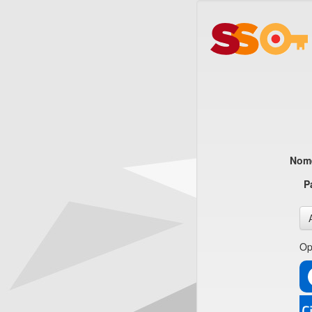
Nome
P
Op
CI