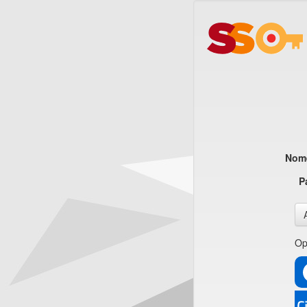
Nome
P
Op
CI