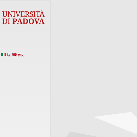
ita
eng