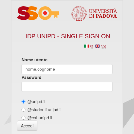
IDP UNIPD - SINGLE SIGN ON
ita
eng
Nome utente
Password
@unipd.it
@studenti.unipd.it
@ext.unipd.it
Accedi