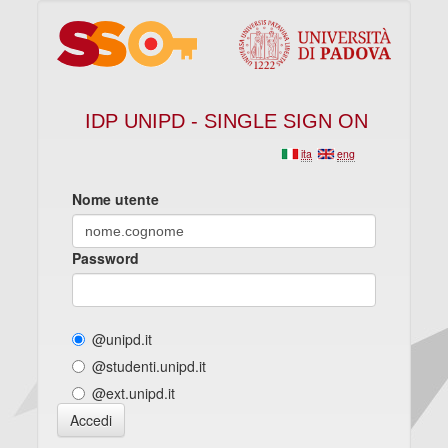
IDP UNIPD - SINGLE SIGN ON
ita
eng
Nome utente
Password
@unipd.it
@studenti.unipd.it
@ext.unipd.it
Accedi