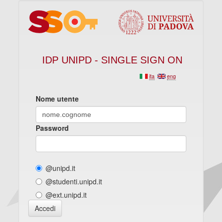
IDP UNIPD - SINGLE SIGN ON
ita
eng
Nome utente
Password
@unipd.it
@studenti.unipd.it
@ext.unipd.it
Accedi