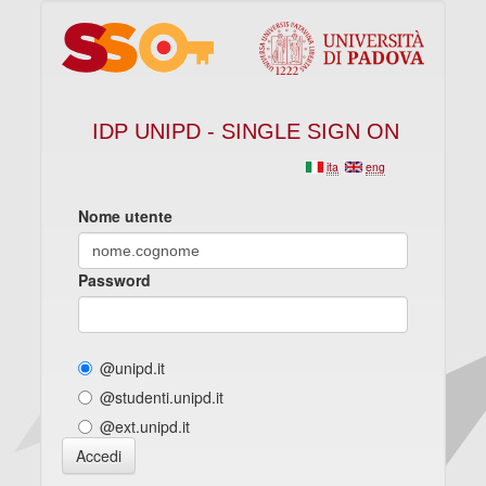
IDP UNIPD - SINGLE SIGN ON
ita
eng
Nome utente
Password
@unipd.it
@studenti.unipd.it
@ext.unipd.it
Accedi