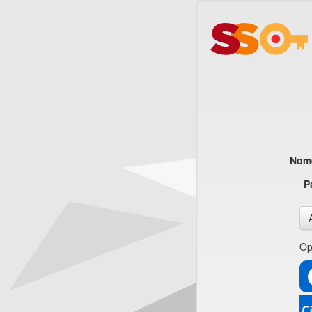
Nome
P
Op
CI