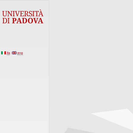
ita
eng