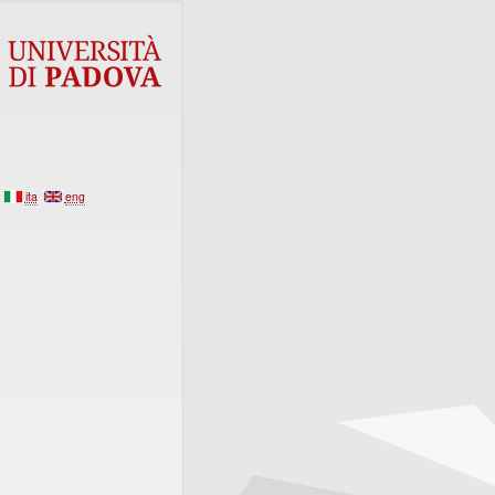
ita
eng