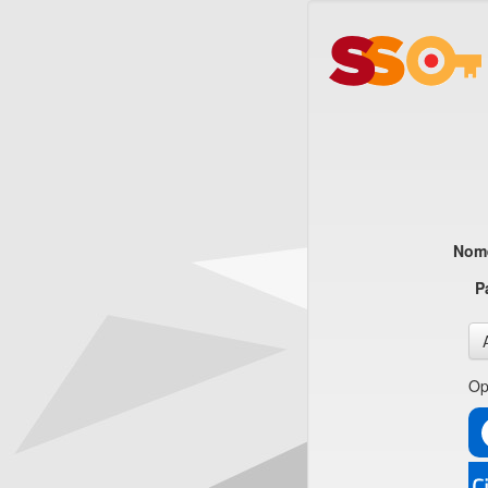
Nome
P
Op
CI