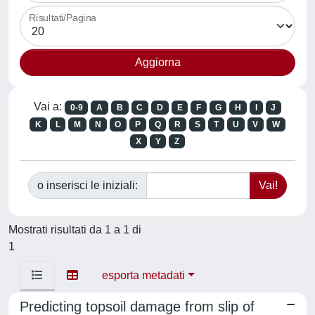
Risultati/Pagina
Vai a:
0-9
A
B
C
D
E
F
G
H
I
J
K
L
M
N
O
P
Q
R
S
T
U
V
W
X
Y
Z
o inserisci le iniziali:
Mostrati risultati da 1 a 1 di
1
esporta metadati
Predicting topsoil damage from slip of