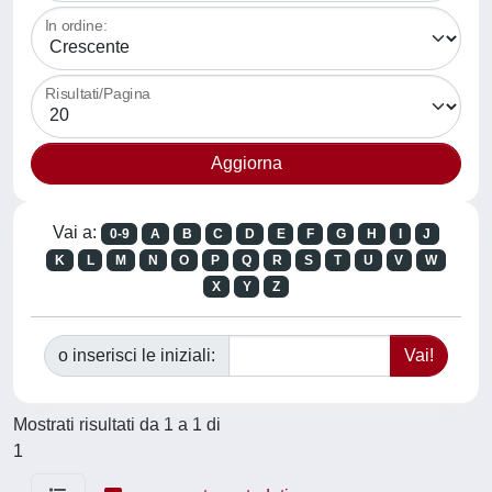
In ordine:
Risultati/Pagina
Vai a:
0-9
A
B
C
D
E
F
G
H
I
J
K
L
M
N
O
P
Q
R
S
T
U
V
W
X
Y
Z
o inserisci le iniziali:
Mostrati risultati da 1 a 1 di
1