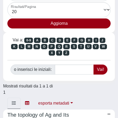
Risultati/Pagina
Vai a:
0-9
A
B
C
D
E
F
G
H
I
J
K
L
M
N
O
P
Q
R
S
T
U
V
W
X
Y
Z
o inserisci le iniziali:
Mostrati risultati da 1 a 1 di
1
esporta metadati
The topology of Ag and Its