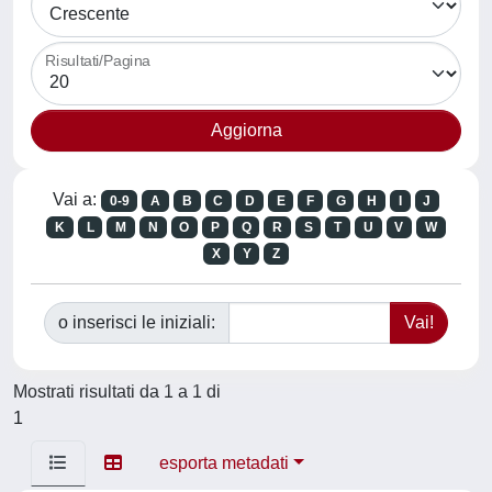
Risultati/Pagina
Vai a:
0-9
A
B
C
D
E
F
G
H
I
J
K
L
M
N
O
P
Q
R
S
T
U
V
W
X
Y
Z
o inserisci le iniziali:
Mostrati risultati da 1 a 1 di
1
esporta metadati