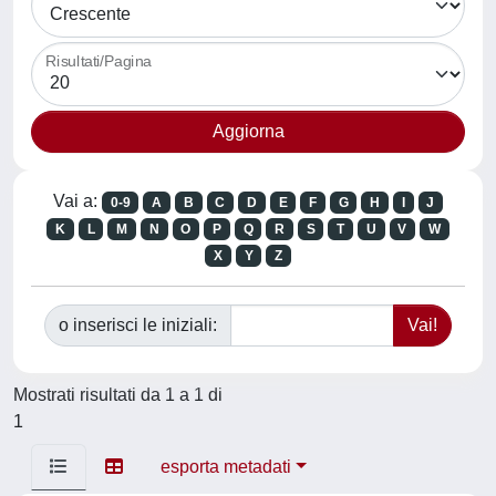
Risultati/Pagina
Vai a:
0-9
A
B
C
D
E
F
G
H
I
J
K
L
M
N
O
P
Q
R
S
T
U
V
W
X
Y
Z
o inserisci le iniziali:
Mostrati risultati da 1 a 1 di
1
esporta metadati