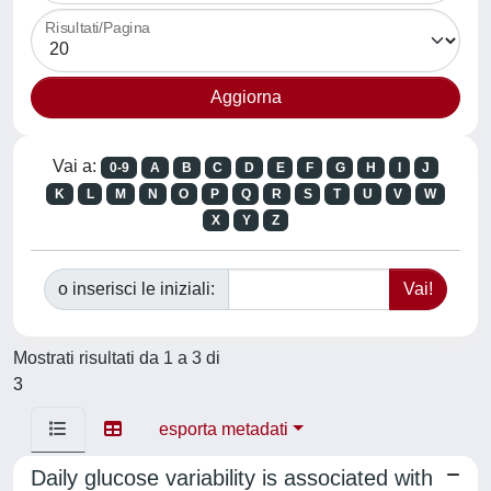
Risultati/Pagina
Vai a:
0-9
A
B
C
D
E
F
G
H
I
J
K
L
M
N
O
P
Q
R
S
T
U
V
W
X
Y
Z
o inserisci le iniziali:
Mostrati risultati da 1 a 3 di
3
esporta metadati
Daily glucose variability is associated with