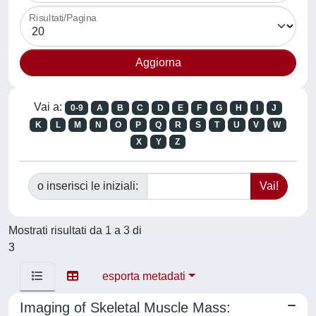
Risultati/Pagina
Vai a:
0-9
A
B
C
D
E
F
G
H
I
J
K
L
M
N
O
P
Q
R
S
T
U
V
W
X
Y
Z
o inserisci le iniziali:
Mostrati risultati da 1 a 3 di
3
esporta metadati
Imaging of Skeletal Muscle Mass: