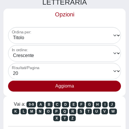
LETTERARIA
Opzioni
Ordina per:
In ordine:
Risultati/Pagina
Vai a:
0-9
A
B
C
D
E
F
G
H
I
J
K
L
M
N
O
P
Q
R
S
T
U
V
W
X
Y
Z