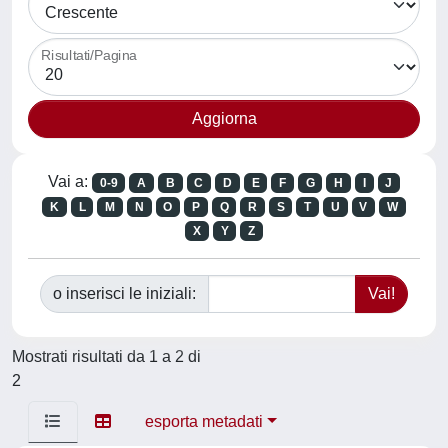
Risultati/Pagina
Vai a:
0-9
A
B
C
D
E
F
G
H
I
J
K
L
M
N
O
P
Q
R
S
T
U
V
W
X
Y
Z
o inserisci le iniziali:
Mostrati risultati da 1 a 2 di
2
esporta metadati