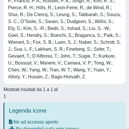
P.; Francis, P. A.; Russell, P. A.; Singh, R.; Kim, R. S.;
Pierce, R. H.; Hills, R.; Leon-Ferre, R.; de Wind, R.;
Shui, R.; De Clercq, S.; Leung, S.; Tabbarah, S.; Souza,
S. C.; O'Toole, S.; Swain, S.; Dudgeon, S.; Willis, S.;
Ely, S.; Kim, S. -R.; Bedri, S.; Irshad, S.; Liu, S. -W.;
Goel, S.; Hendry, S.; Bianchi, S.; Braganca, S.; Paik, S.;
Wienert, S.; Fox, S. B.; Luen, S. J.; Naber, S.; Schnitt, S.
J.; Sua, L. F.; Lakhani, S. R.; Fineberg, S.; Soler, T.;
Gevaert, T.; D'Alfonso, T.; John, T.; Sugie, T.; Kurkure,
U.; Bossuyt, V.; Manem, V.; Camara, V. P.; Tong, W.;
Chen, W.; Yang, W.; Tran, W. T.; Wang, Y.; Yuan, Y.;
Allory, Y.; Husain, Z.; Bago-Horvath, Z.
Mostrati risultati da 1 a 1 di
1
Legenda icone
file ad accesso aperto
file disponibili sulla rete interna