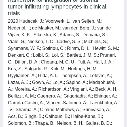
tumor-infiltrating lymphocytes in clinical
trials
2020 Hudecek, J.; Voorwerk, L.; van Seijen, M.;
Nederlof, I.; de Maaker, M.; van den Berg, J.; van de
Vijver, K. K.; Sikorska, K.; Adams, S.; Demaria, S.;
Viale, G.; Nielsen, T. O.; Badve, S. S.; Michiels, S.;
Symmans, W. F.; Sotiriou, C.; Rimm, D. L.; Hewitt, S. M.;
Denkert, C.; Loibl, S.; Loi, S.; Bartlett, J. M. S.; Pruneri,
G.; Dillon, D. A.; Cheang, M. C. U.; Tutt, A.; Hall, J. A.;
Kos, Z.; Salgado, R.; Kok, M.; Horlings, H. M.;
Hyytiainen, A.; Hida, A. I.; Thompson, A.; Lefevre, A.;
Lazar, A. J.; Gown, A.; Lo, A.; Sapino, A.; Madabhushi,
A.; Moreira, A.; Richardson, A.; Vingiani, A.; Beck, A. H.;
Bellizzi, A. M.; Guerrero, A.; Grigoriadis, A.; Ehinger, A.;
Garrido-Castro, A.; Vincent-Salomon, A.; Laenkholm, A.
-V.; Sharma, A.; Cimino-Mathews, A.; Srinivasan, A.;
Acs, B.; Singh, B.; Calhoun, B.; Haibe-Kans, B.;
Solomon, B.; Thapa, B.; Nelson, B. H.; Gallas, B. D.;