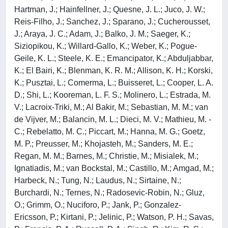
Hartman, J.; Hainfellner, J.; Quesne, J. L.; Juco, J. W.;
Reis-Filho, J.; Sanchez, J.; Sparano, J.; Cucherousset,
J.; Araya, J. C.; Adam, J.; Balko, J. M.; Saeger, K.;
Siziopikou, K.; Willard-Gallo, K.; Weber, K.; Pogue-
Geile, K. L.; Steele, K. E.; Emancipator, K.; Abduljabbar,
K.; El Bairi, K.; Blenman, K. R. M.; Allison, K. H.; Korski,
K.; Pusztai, L.; Comerma, L.; Buisseret, L.; Cooper, L. A.
D.; Shi, L.; Kooreman, L. F. S.; Molinero, L.; Estrada, M.
V.; Lacroix-Triki, M.; Al Bakir, M.; Sebastian, M. M.; van
de Vijver, M.; Balancin, M. L.; Dieci, M. V.; Mathieu, M. -
C.; Rebelatto, M. C.; Piccart, M.; Hanna, M. G.; Goetz,
M. P.; Preusser, M.; Khojasteh, M.; Sanders, M. E.;
Regan, M. M.; Barnes, M.; Christie, M.; Misialek, M.;
Ignatiadis, M.; van Bockstal, M.; Castillo, M.; Amgad, M.;
Harbeck, N.; Tung, N.; Laudus, N.; Sirtaine, N.;
Burchardi, N.; Ternes, N.; Radosevic-Robin, N.; Gluz,
O.; Grimm, O.; Nuciforo, P.; Jank, P.; Gonzalez-
Ericsson, P.; Kirtani, P.; Jelinic, P.; Watson, P. H.; Savas,