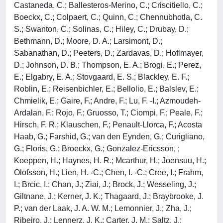
Castaneda, C.; Ballesteros-Merino, C.; Criscitiello, C.;
Boeckx, C.; Colpaert, C.; Quinn, C.; Chennubhotla, C.
S.; Swanton, C.; Solinas, C.; Hiley, C.; Drubay, D.;
Bethmann, D.; Moore, D. A.; Larsimont, D.;
Sabanathan, D.; Peeters, D.; Zardavas, D.; Hoflmayer,
D.; Johnson, D. B.; Thompson, E. A.; Brogi, E.; Perez,
E.; Elgabry, E. A.; Stovgaard, E. S.; Blackley, E. F.;
Roblin, E.; Reisenbichler, E.; Bellolio, E.; Balslev, E.;
Chmielik, E.; Gaire, F.; Andre, F.; Lu, F. -I.; Azmoudeh-
Ardalan, F.; Rojo, F.; Gruosso, T.; Ciompi, F.; Peale, F.;
Hirsch, F. R.; Klauschen, F.; Penault-Llorca, F.; Acosta
Haab, G.; Farshid, G.; van den Eynden, G.; Curigliano,
G.; Floris, G.; Broeckx, G.; Gonzalez-Ericsson, ;
Koeppen, H.; Haynes, H. R.; Mcarthur, H.; Joensuu, H.;
Olofsson, H.; Lien, H. -C.; Chen, I. -C.; Cree, I.; Frahm,
I.; Brcic, I.; Chan, J.; Ziai, J.; Brock, J.; Wesseling, J.;
Giltnane, J.; Kerner, J. K.; Thagaard, J.; Braybrooke, J.
P.; van der Laak, J. A. W. M.; Lemonnier, J.; Zha, J.;
Ribeiro, J.; Lennerz, J. K.; Carter, J. M.; Saltz, J.;