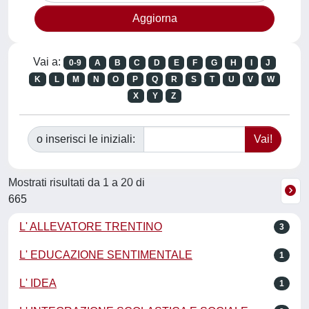
Vai a:
0-9
A
B
C
D
E
F
G
H
I
J
K
L
M
N
O
P
Q
R
S
T
U
V
W
X
Y
Z
o inserisci le iniziali:
Mostrati risultati da 1 a 20 di
665
L' ALLEVATORE TRENTINO
3
L' EDUCAZIONE SENTIMENTALE
1
L' IDEA
1