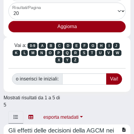
Risultati/Pagina
Vai a:
0-9
A
B
C
D
E
F
G
H
I
J
K
L
M
N
O
P
Q
R
S
T
U
V
W
X
Y
Z
o inserisci le iniziali:
Mostrati risultati da 1 a 5 di
5
esporta metadati
Gli effetti delle decisioni della AGCM nei