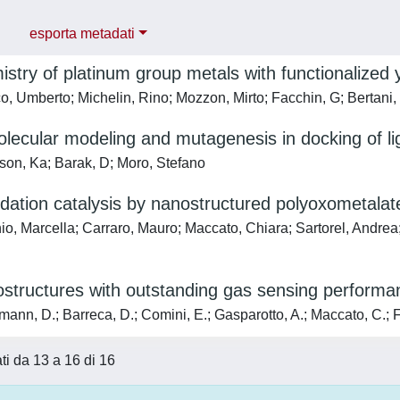
esporta metadati
stry of platinum group metals with functionalized y
o, Umberto; Michelin, Rino; Mozzon, Mirto; Facchin, G; Bertani, 
olecular modeling and mutagenesis in docking of 
on, Ka; Barak, D; Moro, Stefano
dation catalysis by nanostructured polyoxometala
o, Marcella; Carraro, Mauro; Maccato, Chiara; Sartorel, Andrea; 
structures with outstanding gas sensing performa
nn, D.; Barreca, D.; Comini, E.; Gasparotto, A.; Maccato, C.; Fi
ati da 13 a 16 di 16