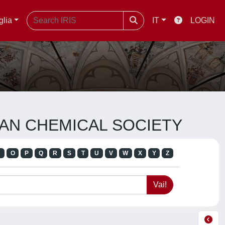
glia
IT
LOGIN
ICAN CHEMICAL SOCIETY
N
O
P
Q
R
S
T
U
V
W
X
Y
Z