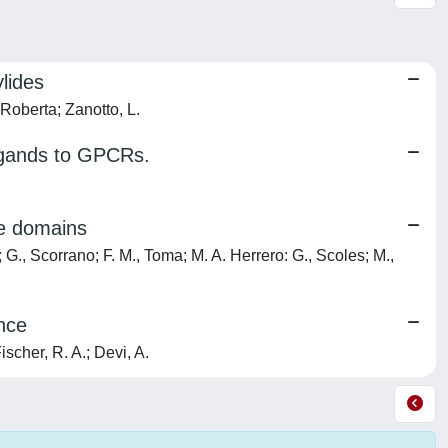
lides
Roberta; Zanotto, L.
ligands to GPCRs.
te domains
G., Scorrano; F. M., Toma; M. A. Herrero: G., Scoles; M.,
nce
scher, R. A.; Devi, A.