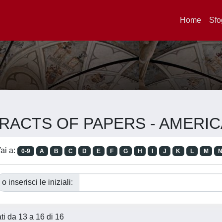
Home
Sfo
ABSTRACTS OF PAPERS - AMER
ai a:
0-9
A
B
C
D
E
F
G
H
I
J
K
L
M
o inserisci le iniziali:
ati da 13 a 16 di 16