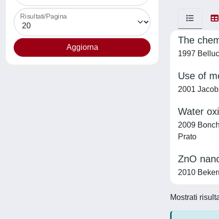
Risultati/Pagina
The chemi
1997 Belluc
Use of m
2001 Jacobs
Water oxi
2009 Bonchi
Prato
ZnO nano
2010 Bekerma
Mostrati risult