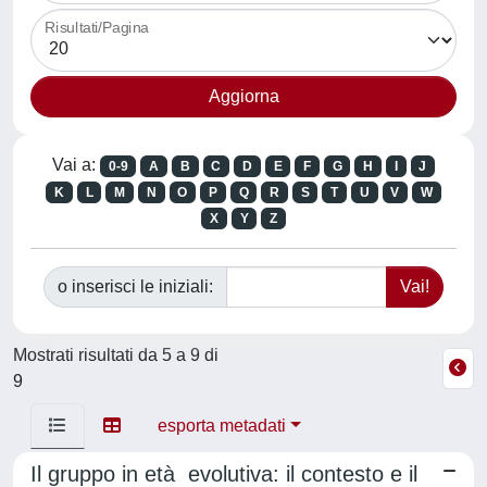
Risultati/Pagina
Vai a:
0-9
A
B
C
D
E
F
G
H
I
J
K
L
M
N
O
P
Q
R
S
T
U
V
W
X
Y
Z
o inserisci le iniziali:
Mostrati risultati da 5 a 9 di
9
esporta metadati
Il gruppo in età evolutiva: il contesto e il