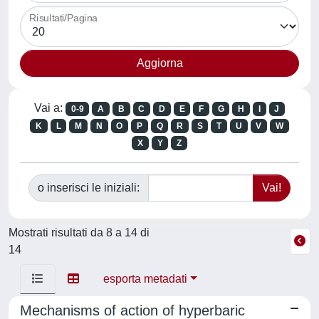
Risultati/Pagina
Vai a:
0-9
A
B
C
D
E
F
G
H
I
J
K
L
M
N
O
P
Q
R
S
T
U
V
W
X
Y
Z
o inserisci le iniziali:
Mostrati risultati da 8 a 14 di
14
esporta metadati
Mechanisms of action of hyperbaric