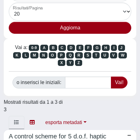
Risultati/Pagina
Vai a:
0-9
A
B
C
D
E
F
G
H
I
J
K
L
M
N
O
P
Q
R
S
T
U
V
W
X
Y
Z
o inserisci le iniziali:
Mostrati risultati da 1 a 3 di
3
esporta metadati
A control scheme for 5 d.o.f. haptic