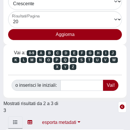
Risultati/Pagina
Vai a:
0-9
A
B
C
D
E
F
G
H
I
J
K
L
M
N
O
P
Q
R
S
T
U
V
W
X
Y
Z
o inserisci le iniziali:
Mostrati risultati da 2 a 3 di
3
esporta metadati