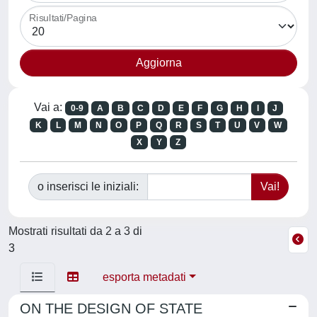
Risultati/Pagina
Vai a:
0-9
A
B
C
D
E
F
G
H
I
J
K
L
M
N
O
P
Q
R
S
T
U
V
W
X
Y
Z
o inserisci le iniziali:
Mostrati risultati da 2 a 3 di
3
esporta metadati
ON THE DESIGN OF STATE