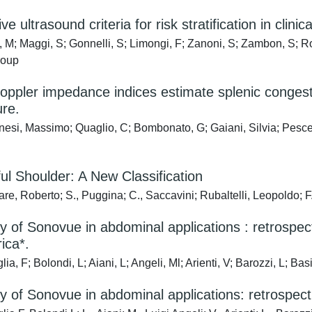
ve ultrasound criteria for risk stratification in cli
 M; Maggi, S; Gonnelli, S; Limongi, F; Zanoni, S; Zambon, S; R
roup
oppler impedance indices estimate splenic congestio
ure.
esi, Massimo; Quaglio, C; Bombonato, G; Gaiani, Silvia; Pesce, P
ul Shoulder: A New Classification
e, Roberto; S., Puggina; C., Saccavini; Rubaltelli, Leopoldo; F.,
y of Sonovue in abdominal applications : retrospect
ica*.
ia, F; Bolondi, L; Aiani, L; Angeli, Ml; Arienti, V; Barozzi, L; Basi
y of Sonovue in abdominal applications: retrospecti