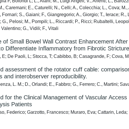
a F, Bolondi L; L., Aiani; M., Luigi Angeli; V., Arienti; L., Barozzi;
M., Caremani; E., Caturelli; N., Celli; A., Colecchia; L., Cova; M., A
., Fornari; S., Gaiani; F., Giangregorio; A., Giorgio; T., Ierace; R.,
 G., Pelosi; M., Pompili; L., Riccardi; P., Ricci; Rubaltelli, Leopol
Valentino; G., Vidili; F., Vitali
 of Small Bowel Wall Contrast Enhancement After S
 to Differentiate Inflammatory from Fibrotic Strictu
 E; De Paoli, L; Stocca, T; Cabibbo, B; Casagrande, F; Cova, 
d assessment of the rotator cuff cable: comparis
s and interobserver reproducibility.
enza, L. M.; D., Orlandi; E., Fabbro; G., Ferrero; C., Martini;
d for the Clinical Management of Vascular Access 
sis Patients
o, Federico; Garzotto, Francesco; Muraro, Eva; Cattarin, Leda; 