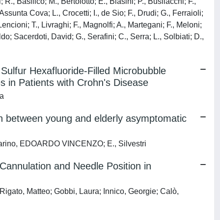
 R., Basilico; M., Bertolotto; E., Biasini; P., Busilacchi; F.,
ssunta Cova; L., Crocetti; I., de Sio; F., Drudi; G., Ferraioli;
 Lencioni; T., Livraghi; F., Magnolfi; A., Martegani; F., Meloni;
do; Sacerdoti, David; G., Serafini; C., Serra; L., Solbiati; D.,
ulfur Hexafluoride-Filled Microbubble
res in Patients with Crohn's Disease
Ma
on between young and elderly asymptomatic
 Savarino, EDOARDO VINCENZO; E., Silvestri
Cannulation and Needle Position in
Rigato, Matteo; Gobbi, Laura; Innico, Georgie; Calò,