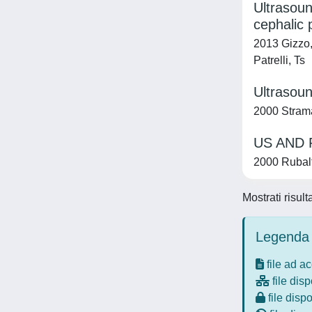
Ultrasoun
cephalic 
2013 Gizzo,
Patrelli, Ts
Ultrasoun
2000 Strama
US AND
2000 Rubalt
Mostrati risult
Legenda 
file ad a
file disp
file dispo