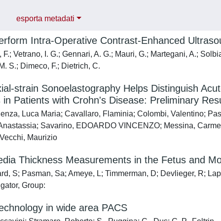
esporta metadati
erform Intra-Operative Contrast-Enhanced Ultras
F.; Vetrano, I. G.; Gennari, A. G.; Mauri, G.; Martegani, A.; Solbia
 M. S.; Dimeco, F.; Dietrich, C.
xial-strain Sonoelastography Helps Distinguish Acut
s in Patients with Crohn's Disease: Preliminary Res
enza, Luca Maria; Cavallaro, Flaminia; Colombi, Valentino; Pasto
 Anastassia; Savarino, EDOARDO VINCENZO; Messina, Carmelo; 
Vecchi, Maurizio
dia Thickness Measurements in the Fetus and Moth
rd, S; Pasman, Sa; Ameye, L; Timmerman, D; Devlieger, R; Lapo
igator, Group:
technology in wide area PACS