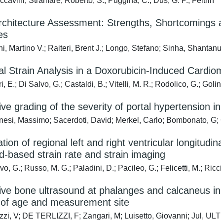
cavini; Stramare, Roberto; S., Puggina; C., Dus; G. P., Feltrin
chitecture Assessment: Strengths, Shortcomings a
es
i, Martino V.; Raiteri, Brent J.; Longo, Stefano; Sinha, Shantan
l Strain Analysis in a Doxorubicin-Induced Cardi
, E.; Di Salvo, G.; Castaldi, B.; Vitelli, M. R.; Rodolico, G.; Golin
ve grading of the severity of portal hypertension in
esi, Massimo; Sacerdoti, David; Merkel, Carlo; Bombonato, G; 
ation of regional left and right ventricular longitudi
d-based strain rate and strain imaging
o, G.; Russo, M. G.; Paladini, D.; Pacileo, G.; Felicetti, M.; Ricc
tive bone ultrasound at phalanges and calcaneus 
e of age and measurement site
i, V; DE TERLIZZI, F; Zangari, M; Luisetto, Giovanni; Jul, 