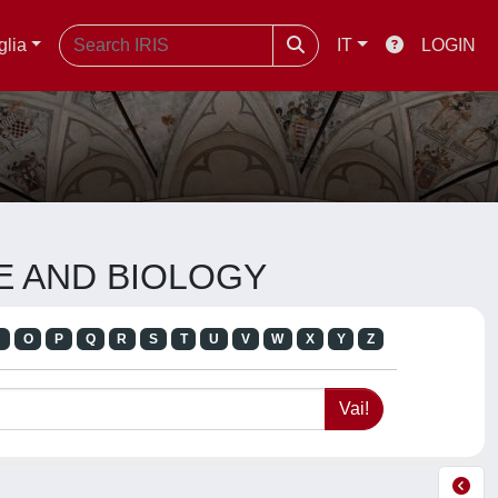
glia
IT
LOGIN
NE AND BIOLOGY
N
O
P
Q
R
S
T
U
V
W
X
Y
Z