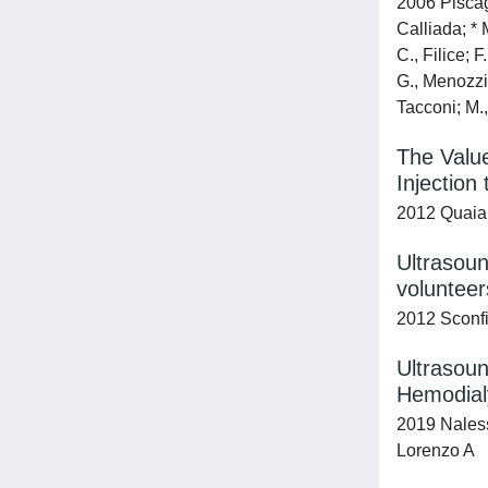
2006 Piscagli
Calliada; * 
C., Filice; F
G., Menozzi;
Tacconi; M., 
The Value
Injection
2012 Quaia,
Ultrasoun
volunteer
2012 Sconfi
Ultrasoun
Hemodialy
2019 Naless
Lorenzo A