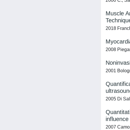
2000 C., Sac
Muscle Ar
Techniqu
2018 Franch
Myocardia
2008 Piegari
Noninvasi
2001 Bologn
Quantific
ultrasoun
2005 Di Salv
Quantita
influenc
2007 Camozz