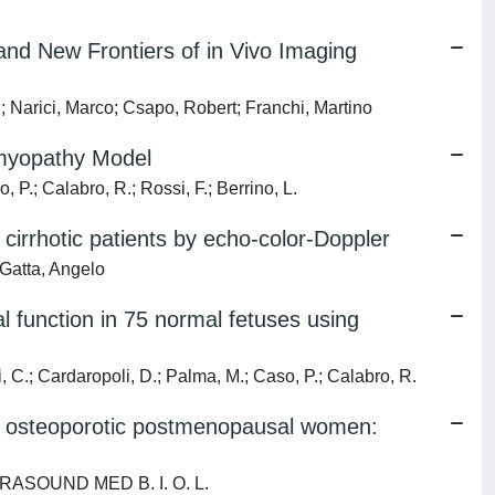
nd New Frontiers of in Vivo Imaging
u; Narici, Marco; Csapo, Robert; Franchi, Martino
omyopathy Model
o, P.; Calabro, R.; Rossi, F.; Berrino, L.
 cirrhotic patients by echo-color-Doppler
Gatta, Angelo
nal function in 75 normal fetuses using
i, C.; Cardaropoli, D.; Palma, M.; Caso, P.; Calabro, R.
in osteoporotic postmenopausal women:
ULTRASOUND MED B. I. O. L.