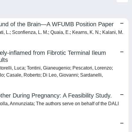
ound of the Brain—A WFUMB Position Paper
ti, L.; Sconfienza, L. M.; Quaia, E.; Kearns, K. N.; Kalani, M.
ely-inflamed from Fibrotic Terminal Ileum
ults
relli, Luca; Tontini, Gianeugenio; Pescatori, Lorenzo;
Casale, Roberto; Di Leo, Giovanni; Sardanelli,
er During Pregnancy: A Feasibility Study.
lla, Annunziata; The authors serve on behalf of the DALI