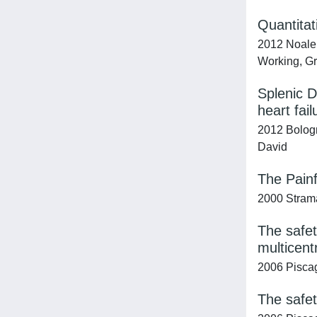
Quantitati
2012 Noale,
Working, G
Splenic D
heart fail
2012 Bologn
David
The Painf
2000 Stramar
The safet
multicentr
2006 Piscagl
The safet