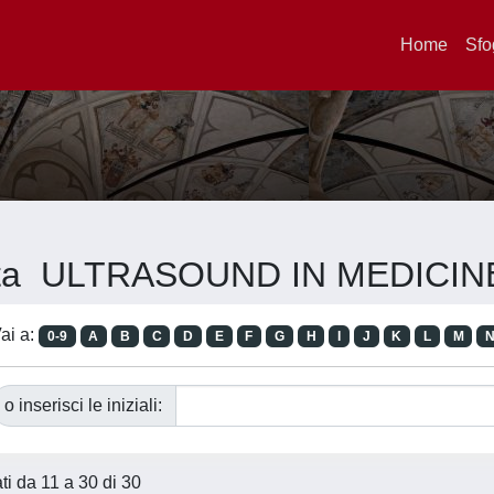
Home
Sfo
ivista ULTRASOUND IN MEDICI
ai a:
0-9
A
B
C
D
E
F
G
H
I
J
K
L
M
o inserisci le iniziali:
ati da 11 a 30 di 30