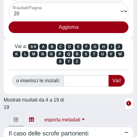
Risultati/Pagina
Vai a:
0-9
A
B
C
D
E
F
G
H
I
J
K
L
M
N
O
P
Q
R
S
T
U
V
W
X
Y
Z
o inserisci le iniziali:
Mostrati risultati da 4 a 19 di
19
esporta metadati
Il caso delle scrofe partorienti