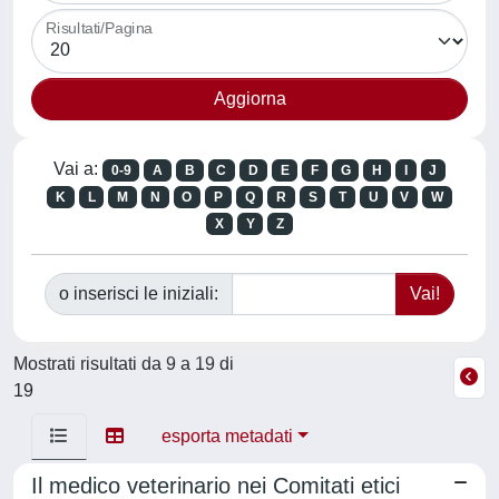
Risultati/Pagina
Vai a:
0-9
A
B
C
D
E
F
G
H
I
J
K
L
M
N
O
P
Q
R
S
T
U
V
W
X
Y
Z
o inserisci le iniziali:
Mostrati risultati da 9 a 19 di
19
esporta metadati
Il medico veterinario nei Comitati etici