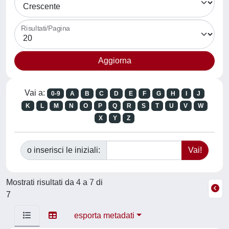
Risultati/Pagina
Vai a:
0-9
A
B
C
D
E
F
G
H
I
J
K
L
M
N
O
P
Q
R
S
T
U
V
W
X
Y
Z
o inserisci le iniziali:
Mostrati risultati da 4 a 7 di
7
esporta metadati