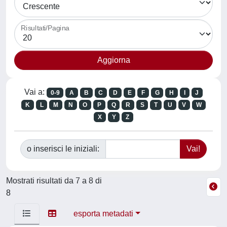
Risultati/Pagina
Vai a:
0-9
A
B
C
D
E
F
G
H
I
J
K
L
M
N
O
P
Q
R
S
T
U
V
W
X
Y
Z
o inserisci le iniziali:
Mostrati risultati da 7 a 8 di
8
esporta metadati