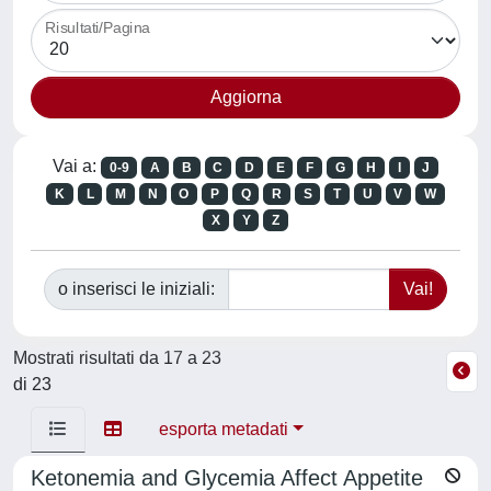
Risultati/Pagina
Vai a:
0-9
A
B
C
D
E
F
G
H
I
J
K
L
M
N
O
P
Q
R
S
T
U
V
W
X
Y
Z
o inserisci le iniziali:
Mostrati risultati da 17 a 23
di 23
esporta metadati
Ketonemia and Glycemia Affect Appetite