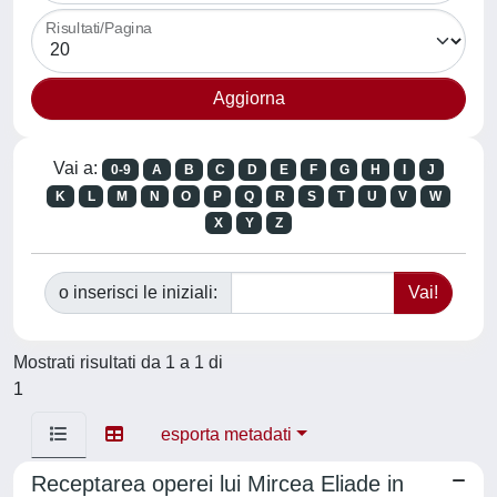
Risultati/Pagina
Vai a:
0-9
A
B
C
D
E
F
G
H
I
J
K
L
M
N
O
P
Q
R
S
T
U
V
W
X
Y
Z
o inserisci le iniziali:
Mostrati risultati da 1 a 1 di
1
esporta metadati
Receptarea operei lui Mircea Eliade in