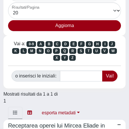
Risultati/Pagina
Vai a:
0-9
A
B
C
D
E
F
G
H
I
J
K
L
M
N
O
P
Q
R
S
T
U
V
W
X
Y
Z
o inserisci le iniziali:
Mostrati risultati da 1 a 1 di
1
esporta metadati
Receptarea operei lui Mircea Eliade in