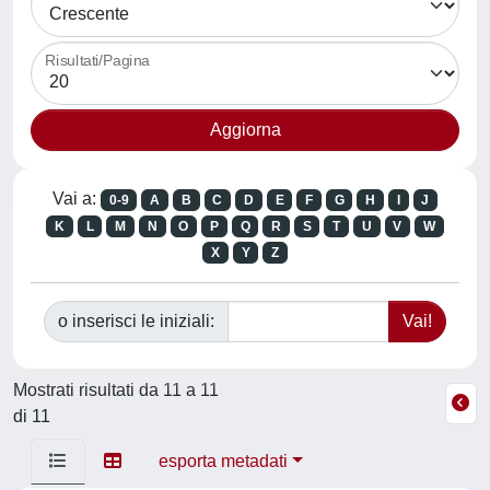
Risultati/Pagina
Vai a:
0-9
A
B
C
D
E
F
G
H
I
J
K
L
M
N
O
P
Q
R
S
T
U
V
W
X
Y
Z
o inserisci le iniziali:
Mostrati risultati da 11 a 11
di 11
esporta metadati