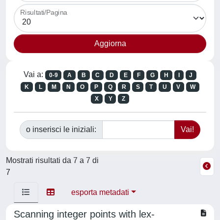
Risultati/Pagina
Vai a:
0-9
A
B
C
D
E
F
G
H
I
J
K
L
M
N
O
P
Q
R
S
T
U
V
W
X
Y
Z
o inserisci le iniziali:
Mostrati risultati da 7 a 7 di
7
esporta metadati
Scanning integer points with lex-