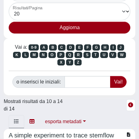
Risultati/Pagina
Vai a:
0-9
A
B
C
D
E
F
G
H
I
J
K
L
M
N
O
P
Q
R
S
T
U
V
W
X
Y
Z
o inserisci le iniziali:
Mostrati risultati da 10 a 14
di 14
esporta metadati
A simple experiment to trace stemflow