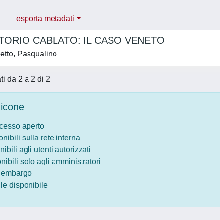
esporta metadati
ITORIO CABLATO: IL CASO VENETO
etto, Pasqualino
ati da 2 a 2 di 2
icone
ccesso aperto
onibili sulla rete interna
nibili agli utenti autorizzati
onibili solo agli amministratori
o embargo
le disponibile