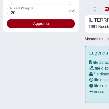
Risultati/Pagina
IL TERR
1991 Bosch
Mostrati risult
Legenda 
file ad a
file disp
file dispo
file disp
file sott
nessun fi