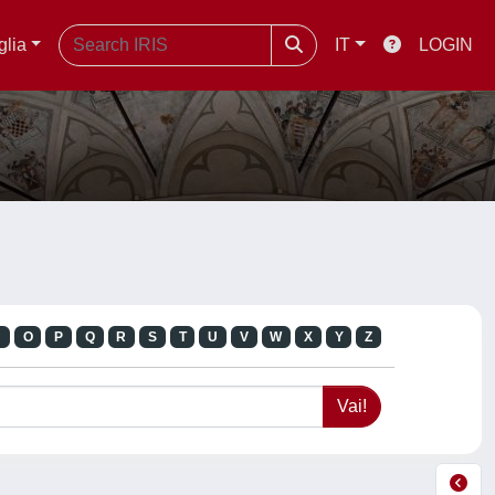
glia
IT
LOGIN
N
O
P
Q
R
S
T
U
V
W
X
Y
Z