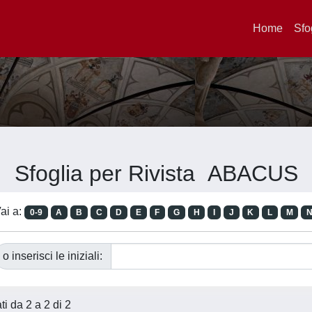
Home
Sfo
Sfoglia per Rivista ABACUS
ai a:
0-9
A
B
C
D
E
F
G
H
I
J
K
L
M
o inserisci le iniziali:
ati da 2 a 2 di 2