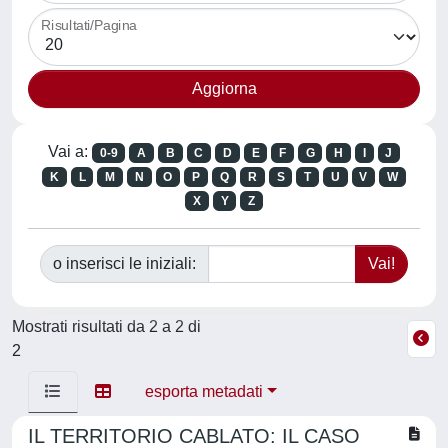
Risultati/Pagina
Vai a:
0-9
A
B
C
D
E
F
G
H
I
J
K
L
M
N
O
P
Q
R
S
T
U
V
W
X
Y
Z
o inserisci le iniziali:
Mostrati risultati da 2 a 2 di
2
esporta metadati
IL TERRITORIO CABLATO: IL CASO