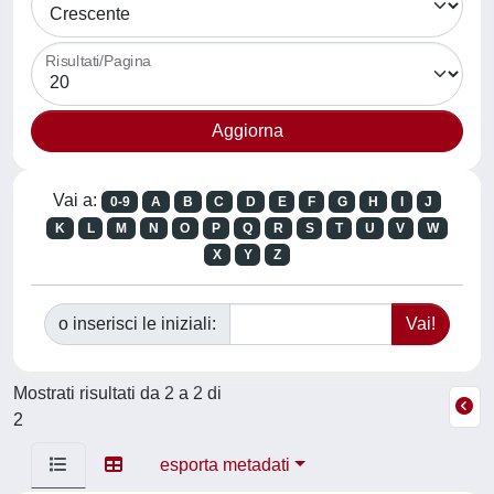
Risultati/Pagina
Vai a:
0-9
A
B
C
D
E
F
G
H
I
J
K
L
M
N
O
P
Q
R
S
T
U
V
W
X
Y
Z
o inserisci le iniziali:
Mostrati risultati da 2 a 2 di
2
esporta metadati