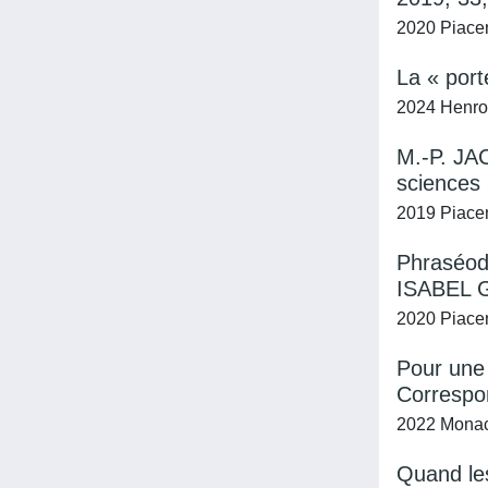
2020 Piacent
La « port
2024 Henro
M.-P. JAC
sciences
2019 Piacent
Phraséod
ISABEL G
2020 Piacent
Pour une 
Correspo
2022 Monaci
Quand les