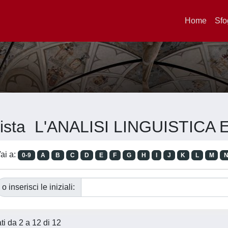
Home
Sfo
ivista L'ANALISI LINGUISTIC
ai a:
0-9
A
B
C
D
E
F
G
H
I
J
K
L
M
o inserisci le iniziali:
ati da 2 a 12 di 12