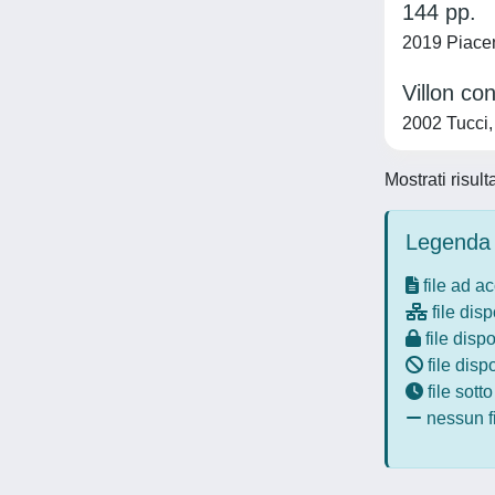
144 pp.
2019 Piacent
Villon co
2002 Tucci, 
Mostrati risult
Legenda 
file ad a
file disp
file dispo
file disp
file sott
nessun fi