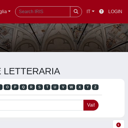
glia
IT
LOGIN
A E LETTERARIA
N
O
P
Q
R
S
T
U
V
W
X
Y
Z