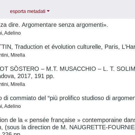
esporta metadati
nza dire. Argomentare senza argomenti».
i, Adelino
IN, Traduction et évolution culturelle, Paris, L’H
ini, Mirella
T SÒSTERO – M.T. MUSACCHIO – L. T. SOLIMAN e
adova, 2017, 191 pp.
ini, Mirella
so di commiato del “più prolifico studioso di argom
i, Adelino
tion de la « pensée française » contemporaine da
on, (sous la direction de M. NAUGRETTE-FOURNI
 226 pp.