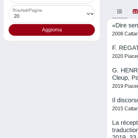
Risultati/Pagina
«Dire se
2008 Cattan
F. REGATT
2020 Piacent
G. HENRO
Cleup, P
2019 Piacent
Il discor
2015 Cattan
La récep
traducti
2019, 33,